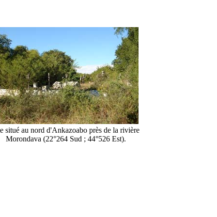
te situé au nord d'Ankazoabo près de la rivière
Morondava (22°264 Sud ; 44°526 Est).