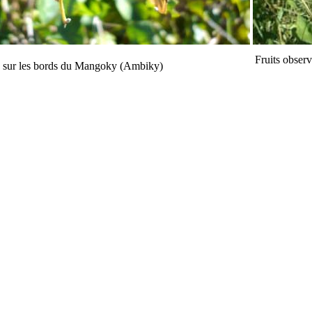
Fruits obser
s sur les bords du Mangoky (Ambiky)