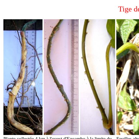
Tige 
Plante collectée 4 km à l'ouest d'Ezoambo à la limite du
Feuilles al